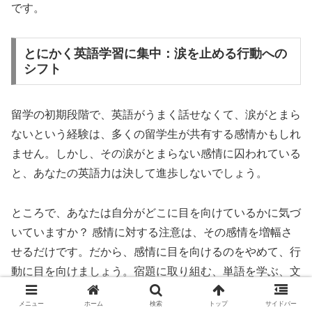
です。
とにかく英語学習に集中：涙を止める行動への
シフト
留学の初期段階で、英語がうまく話せなくて、涙がとまら
ないという経験は、多くの留学生が共有する感情かもしれ
ません。しかし、その涙がとまらない感情に囚われている
と、あなたの英語力は決して進歩しないでしょう。
ところで、あなたは自分がどこに目を向けているかに気づ
いていますか？ 感情に対する注意は、その感情を増幅さ
せるだけです。だから、感情に目を向けるのをやめて、行
動に目を向けましょう。宿題に取り組む、単語を学ぶ、文
法を勉強する、授業に参加する。これらの具体的な行動を
メニュー
ホーム
検索
トップ
サイドバー
通じて、英語力を向上させることに焦点を当てるべきで