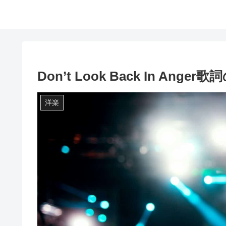
Don’t Look Back In A
洋楽