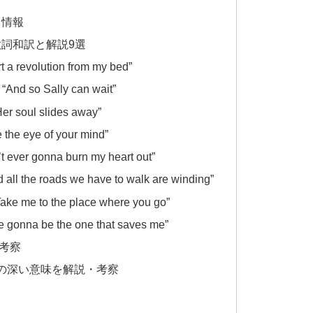
楽曲情報
er」の歌詞和訳と解説9選
revolution from my bed”
o Sally can wait”
ul slides away”
e eye of your mind”
r gonna burn my heart out”
e roads we have to walk are winding”
 to the place where you go”
na be the one that saves me”
考察
ger」MVの深い意味を解説・考察