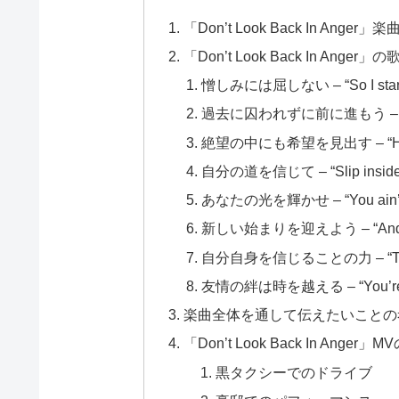
「Don’t Look Back In Anger」
「Don’t Look Back In Ang
憎しみには屈しない – “So I start a 
過去に囚われずに前に進もう – “And s
絶望の中にも希望を見出す – “Her so
自分の道を信じて – “Slip inside th
あなたの光を輝かせ – “You ain’t eve
新しい始まりを迎えよう – “And all th
自分自身を信じることの力 – “Take me
友情の絆は時を越える – “You’re gon
楽曲全体を通して伝えたいことの
「Don’t Look Back In An
黒タクシーでのドライブ