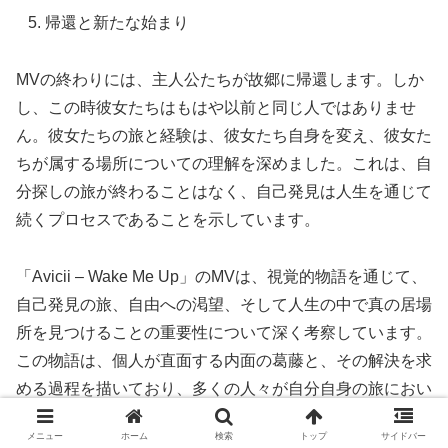
帰還と新たな始まり
MVの終わりには、主人公たちが故郷に帰還します。しか
し、この時彼女たちはもはや以前と同じ人ではありませ
ん。彼女たちの旅と経験は、彼女たち自身を変え、彼女た
ちが属する場所についての理解を深めました。これは、自
分探しの旅が終わることはなく、自己発見は人生を通じて
続くプロセスであることを示しています。
「Avicii – Wake Me Up」のMVは、視覚的物語を通じて、
自己発見の旅、自由への渇望、そして人生の中で真の居場
所を見つけることの重要性について深く考察しています。
この物語は、個人が直面する内面の葛藤と、その解決を求
める過程を描いており、多くの人々が自分自身の旅におい
て直面するであろう問題に共感を呼び起こします。
メニュー
ホーム
検索
トップ
サイドバー