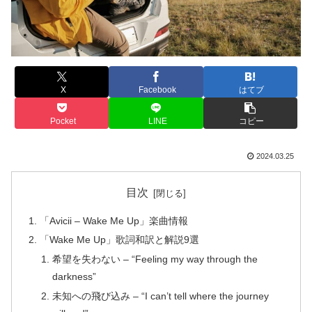
X
Facebook
はてブ
Pocket
LINE
コピー
2024.03.25
目次
「Avicii – Wake Me Up」楽曲情報
「Wake Me Up」歌詞和訳と解説9選
希望を失わない – “Feeling my way through the
darkness”
未知への飛び込み – “I can’t tell where the journey