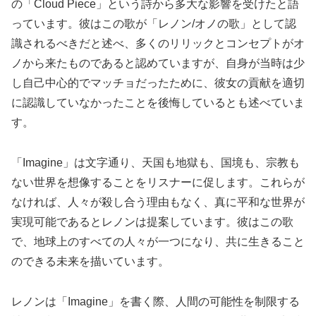
の「Cloud Piece」という詩から多大な影響を受けたと語
っています​​。彼はこの歌が「レノン/オノの歌」として認
識されるべきだと述べ、多くのリリックとコンセプトがオ
ノから来たものであると認めていますが、自身が当時は少
し自己中心的でマッチョだったために、彼女の貢献を適切
に認識していなかったことを後悔しているとも述べていま
す​​。
「Imagine」は文字通り、天国も地獄も、国境も、宗教も
ない世界を想像することをリスナーに促します。これらが
なければ、人々が殺し合う理由もなく、真に平和な世界が
実現可能であるとレノンは提案しています​​。彼はこの歌
で、地球上のすべての人々が一つになり、共に生きること
のできる未来を描いています。
レノンは「Imagine」を書く際、人間の可能性を制限する