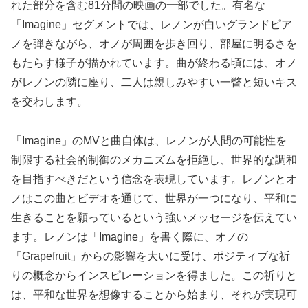
れた部分を含む81分間の映画の一部でした。有名な
「Imagine」セグメントでは、レノンが白いグランドピア
ノを弾きながら、オノが周囲を歩き回り、部屋に明るさを
もたらす様子が描かれています。曲が終わる頃には、オノ
がレノンの隣に座り、二人は親しみやすい一瞥と短いキス
を交わします​​。
「Imagine」のMVと曲自体は、レノンが人間の可能性を
制限する社会的制御のメカニズムを拒絶し、世界的な調和
を目指すべきだという信念を表現しています​​。レノンとオ
ノはこの曲とビデオを通じて、世界が一つになり、平和に
生きることを願っているという強いメッセージを伝えてい
ます。レノンは「Imagine」を書く際に、オノの
「Grapefruit」からの影響を大いに受け、ポジティブな祈
りの概念からインスピレーションを得ました。この祈りと
は、平和な世界を想像することから始まり、それが実現可