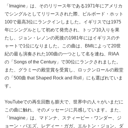
「Imagine」は、そのリリース年である1971年にアメリカ
でシングルとしてリリースされた際、ビルボード・ホット
100で最高3位にランクインしました。イギリスでは1975
年にシングルとして初めて発売され、トップ10入りを果
たし、ジョン・レノンの死後の1981年にはイギリスのチ
ャートで1位になりました​​。この曲は、BMIによって20世
紀の最も演奏された100曲の一つとして名を連ね、RIAA
の「Songs of the Century」で30位にランクされました。
また、グラミーの殿堂賞を受賞し、ロックンロールの殿堂
の「500曲 that Shaped Rock and Roll」にも選ばれていま
す​​。
YouTubeでの再生回数も膨大で、世界中の人々がいまだに
この曲に触れ、そのメッセージに共感しています。また、
「Imagine」は、マドンナ、スティービー・ワンダー、ジ
ョーン・バエズ、レディー・ガガ、エルトン・ジョン、ダ