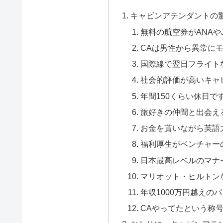
キャビンアテンダントの驚
無料の航空券がANAや
CAは男性から異常に
国際線で翌日フライト
社会的評価が高いキャ
年間150くらい休日
旅好きの仲間と出会え
お金を貰いながら英語
福利厚生がベンチャー
日本最高レベルのマナ
マリオット・ヒルトン
年収1000万円越えの
CAやってたという称