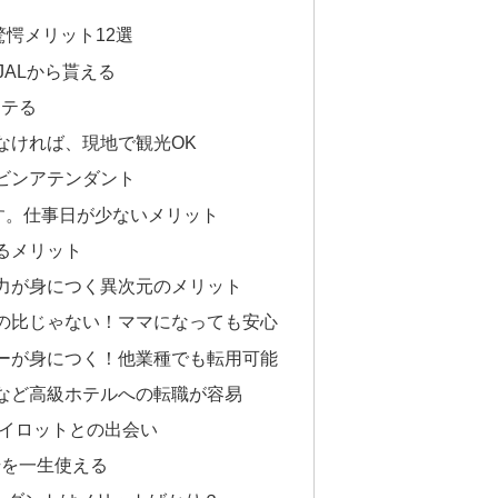
愕メリット12選
JALから貰える
モテる
なければ、現地で観光OK
ビンアテンダント
です。仕事日が少ないメリット
るメリット
力が身につく異次元のメリット
の比じゃない！ママになっても安心
ーが身につく！他業種でも転用可能
など高級ホテルへの転職が容易
パイロットとの出会い
号を一生使える