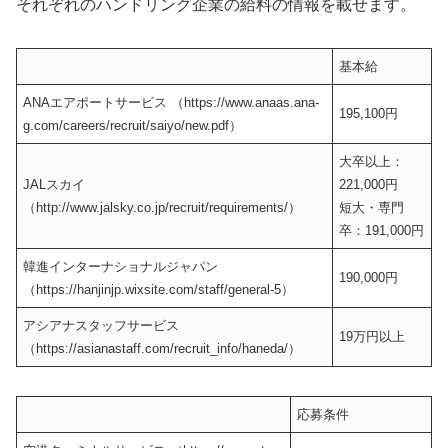
それぞれのハンドリング企業の給料の情報を載せます。
基本給
ANAエアポートサービス （https://www.anaas.ana-
195,100円
g.com/careers/recruit/saiyo/new.pdf）
大卒以上：
JALスカイ
221,000円
（http://www.jalsky.co.jp/recruit/requirements/）
短大・専門
卒：191,000円
韓進インターナショナルジャパン
190,000円
（https://hanjinjp.wixsite.com/staff/general-5）
アシアナスタッフサービス
19万円以上
（https://asianastaff.com/recruit_info/haneda/）
応募条件