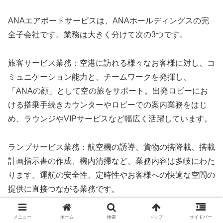
ANAエアポートサービスは、ANAホールディングスの完
全子会社です。業務は大きく分けて次の3つです。
旅客サービス業務：空港に訪れる様々なお客様に対し、コ
ミュニケーション能力と、チームワークを発揮し、
「ANAの顔」として空の旅をサポート。出発ロビーにお
ける搭乗手続きカウンターやロビーでの案内業務をはじ
め、ラウンジやVIPサービスなど幅広く活躍しています。
ランプサービス業務：航空機の誘導、貨物の搭降載、搭載
計画指示書の作成、機内清掃など、業務内容は多岐にわた
ります。運航の安全性、定時性やお客様への快適な空間の
提供に直接つながる業務です。
コントロール業務：運航の中枢であるAMC（エアポート
メニュー
ホーム
検索
トップ
サイドバー