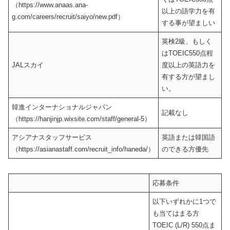
（https://www.anaas.ana-
以上の語学力を有
g.com/careers/recruit/saiyo/new.pdf）
する事が望ましい
英検2級、もしく
はTOEIC550点程
JALスカイ
度以上の英語力を
有する方が望まし
い。
韓進インターナショナルジャパン
記載なし
（https://hanjinjp.wixsite.com/staff/general-5）
アシアナスタッフサービス
英語または韓国語
（https://asianastaff.com/recruit_info/haneda/）
のできる方優先
応募条件
以下いずれかに1つで
も当てはまる方
TOEIC (L/R) 550点ま