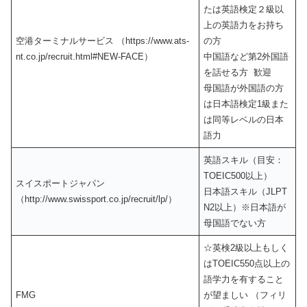
たは英語検定２級以
上の英語力をお持ち
空港ターミナルサービス （https://www.ats-
の方
nt.co.jp/recruit.html#NEW-FACE）
中国語など第2外国語
を話せる方 歓迎
母国語が外国語の方
は日本語検定1級また
は同等レベルの日本
語力
英語スキル（目安：
TOEIC500以上）
スイスポートジャパン
日本語スキル（JLPT
（http://www.swissport.co.jp/recruit/lp/）
N2以上）※日本語が
母国語でない方
☆英検2級以上もしく
はTOEIC550点以上の
語学力を有すること
FMG
が望ましい （フィリ